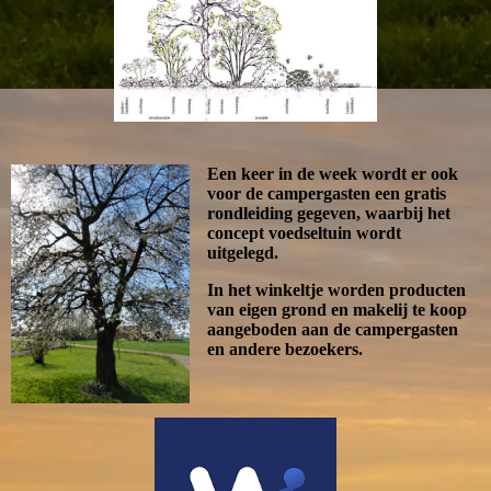
Een keer in de week wordt er ook
voor de campergasten een gratis
rondleiding gegeven, waarbij het
concept voedseltuin wordt
uitgelegd.
In het winkeltje worden producten
van eigen grond en makelij te koop
aangeboden aan de campergasten
en andere bezoekers.