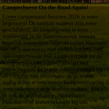
aan de 'Farmroad N346'
bij
WELKOM
Camperhoeve On the Road Again!
Lieve camperaars! Seizoen 2026 is weer
begonnen! D
e sanitair wagens zijn weer
geschilderd, de toegangsweg is weer
verstevigd, in de bloemenweide komen
hopelijk binnenkort weer de eerste bloemen
op, er is een terras met picknicktafels, een
speel/sportweide met kampvuurplek en de
kampeerplekken zijn verstevigd met
protectiegaas! Er is een informatiebord bij
de toegang met informatie erop, welke
nodig is om er een mooie kampeerervaring
voor iedereen van te kunnen maken.
Kom
je ook de meivakantie, Hemelvaart,
Pinksteren of zomervakantie bij ons
vieren?