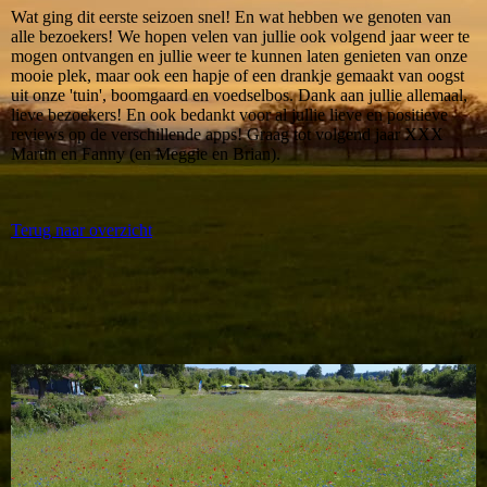
Wat ging dit eerste seizoen snel! En wat hebben we genoten van
alle bezoekers! We hopen velen van jullie ook volgend jaar weer te
mogen ontvangen en jullie weer te kunnen laten genieten van onze
mooie plek, maar ook een hapje of een drankje gemaakt van oogst
uit onze 'tuin', boomgaard en voedselbos. Dank aan jullie allemaal,
lieve bezoekers! En ook bedankt voor al jullie lieve en positieve
reviews op de verschillende apps! Graag tot volgend jaar XXX
Martin en Fanny (en Meggie en Brian).
Terug naar overzicht