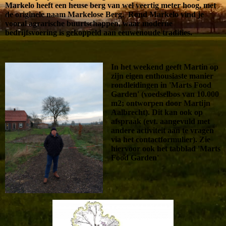
Markelo heeft een heuse berg van wel veertig meter hoog, met
de originele naam Markelose Berg. Rond Markelo vind je
vooral agrarische buurtschappen, waar moderne
bedrijfsvoering is gekoppeld aan eeuwenoude tradities.
In het weekend geeft Martin op
zijn eigen enthousiaste manier
rondleidingen in 'Marts Food
Garden' (voedselbos van 10.000
m2; ontworpen door Martijn
Aalbrecht). Dit kan ook op
afspraak (evt. aangevuld met
andere activiteit aan te vragen
via het contactformulier). Zie
hiervoor ook het tabblad 'Marts
Food Garden'