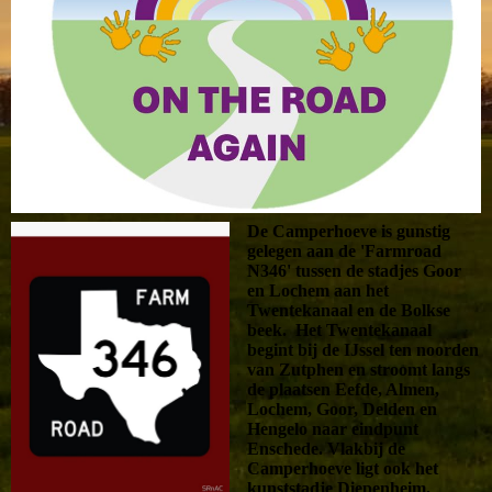
De Camperhoeve is gunstig
gelegen aan de 'Farmroad
N346' tussen de stadjes Goor
en Lochem aan het
Twentekanaal en de Bolkse
beek. Het Twentekanaal
begint bij de IJssel ten noorden
van Zutphen en stroomt langs
de plaatsen Eefde, Almen,
Lochem, Goor, Delden en
Hengelo naar eindpunt
Enschede. Vlakbij de
Camperhoeve ligt ook het
kunststadje Diepenheim.