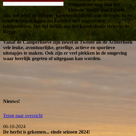
Diepenheim mag dan het
kleinste 'stadje' van Twente
zijn, het heeft de hoogste 'kastelendichtheid' van de regio. In en
rond de plaats liggen zes kastelen met uitgestrekte
landgoederen. Het ligt lieflijk aan het kronkelende riviertje de
Regge.
Vanaf de Camperhoeve zijn zowel in Twente als de Achterhoek
vele leuke, avontuurlijke, gezellige, actieve en sportieve
uitstapjes te maken. Ook zijn er veel plekken in de omgeving
waar heerlijk gegeten of uitgegaan kan worden.
Nieuws!
Terug naar overzicht
06-10-2024
De herfst is gekomen... einde seizoen 2024!