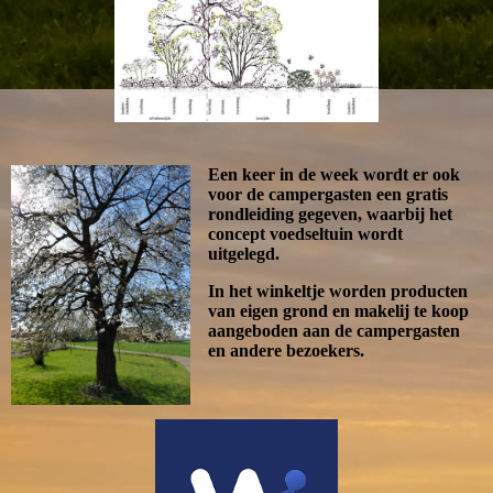
Een keer in de week wordt er ook
voor de campergasten een gratis
rondleiding gegeven, waarbij het
concept voedseltuin wordt
uitgelegd.
In het winkeltje worden producten
van eigen grond en makelij te koop
aangeboden aan de campergasten
en andere bezoekers.