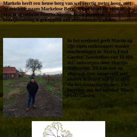
Markelo heeft een heuse berg van wel veertig meter hoog, met
de originele naam Markelose Berg. Rond Markelo vind je
vooral agrarische buurtschappen, waar moderne
bedrijfsvoering is gekoppeld aan eeuwenoude tradities.
In het weekend geeft Martin op
zijn eigen enthousiaste manier
rondleidingen in 'Marts Food
Garden' (voedselbos van 10.000
m2; ontworpen door Martijn
Aalbrecht). Dit kan ook op
afspraak (evt. aangevuld met
andere activiteit aan te vragen
via het contactformulier). Zie
hiervoor ook het tabblad 'Marts
Food Garden'