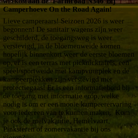
aan de 'Farmroad N346'
bij
WELKOM
Camperhoeve On the Road Again!
Lieve camperaars! Seizoen 2026 is weer
begonnen! D
e sanitair wagens zijn weer
geschilderd, de toegangsweg is weer
verstevigd, in de bloemenweide komen
hopelijk binnenkort weer de eerste bloemen
op, er is een terras met picknicktafels, een
speel/sportweide met kampvuurplek en de
kampeerplekken zijn verstevigd met
protectiegaas! Er is een informatiebord bij
de toegang met informatie erop, welke
nodig is om er een mooie kampeerervaring
voor iedereen van te kunnen maken.
Kom
je ook de meivakantie, Hemelvaart,
Pinksteren of zomervakantie bij ons
vieren?