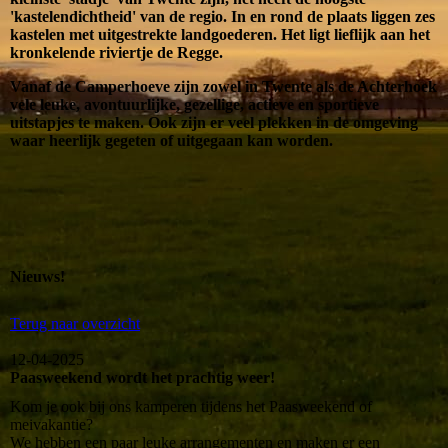
'kastelendichtheid' van de regio. In en rond de plaats liggen zes
kastelen met uitgestrekte landgoederen. Het ligt lieflijk aan het
kronkelende riviertje de Regge.
Vanaf de Camperhoeve zijn zowel in Twente als de Achterhoek
vele leuke, avontuurlijke, gezellige, actieve en sportieve
uitstapjes te maken. Ook zijn er veel plekken in de omgeving
waar heerlijk gegeten of uitgegaan kan worden.
Nieuws!
Terug naar overzicht
12-04-2025
Paasweekend wordt het prachtig weer!
Kom je ook bij ons kamperen tijdens het Paasweekend of
meivakantie?
We hebben een paar leuke arrangementen en maken er een