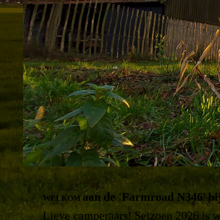
aan de 'Farmroad N346'
bi
WELKOM
Lieve camperaars! Seizoen 2026 is 