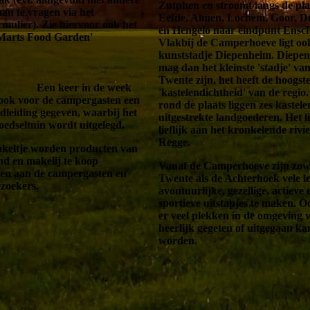
Zutphen en stroomt langs de pla
 aan te vragen via het
Eefde, Almen, Lochem, Goor, D
rmulier). Zie hiervoor ook het
en Hengelo naar eindpunt Ensc
'Marts Food Garden'
Vlakbij de Camperhoeve ligt oo
kunststadje Diepenheim. Diepe
mag dan het kleinste 'stadje' va
Twente zijn, het heeft de hoogst
Een keer in de week
'kastelendichtheid' van de regio.
ook voor de campergasten een
rond de plaats liggen zes kastel
ndleiding gegeven, waarbij het
uitgestrekte landgoederen. Het li
oedseltuin wordt uitgelegd.
lieflijk aan het kronkelende rivie
Regge.
nkeltje worden producten van
nd en makelij te koop
Vanaf de Camperhoeve zijn zowe
en aan de campergasten en
Twente als de Achterhoek vele l
ezoekers.
avontuurlijke, gezellige, actieve 
sportieve uitstapjes te maken. O
er veel plekken in de omgeving 
heerlijk gegeten of uitgegaan ka
worden.