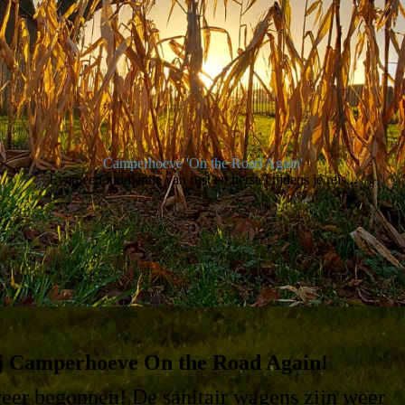
Camperhoeve 'On the Road Again'
Even een momentje van rust en herstel tijdens je reis.
..
j Camperhoeve On the Road Again!
weer begonnen! D
e sanitair wagens zijn weer