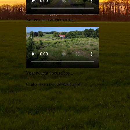
Entree naar camperhoeve...
Vogelvlucht voedselbos...
Gratis lezen met de Wait-app!