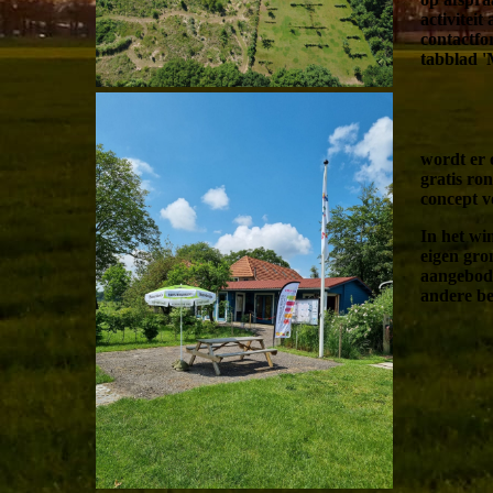
activiteit
contactfo
tabblad 
wordt er 
gratis ro
concept v
In het wi
eigen gro
aangebod
andere b