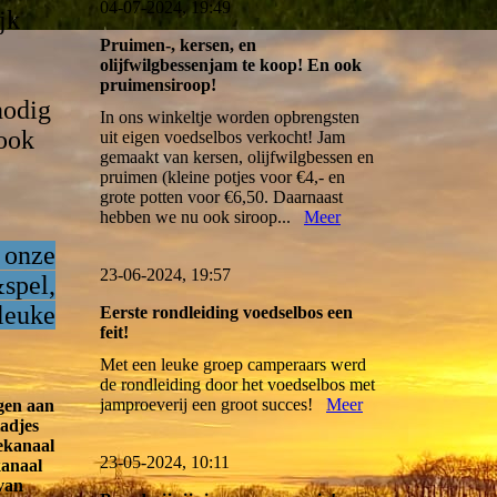
04-07-2024, 19:49
jk
Pruimen-, kersen, en
olijfwilgbessenjam te koop! En ook
pruimensiroop!
nodig
In ons winkeltje worden opbrengsten
ook
uit eigen voedselbos verkocht! Jam
gemaakt van kersen, olijfwilgbessen en
pruimen (kleine potjes voor €4,- en
grote potten voor €6,50. Daarnaast
hebben we nu ook siroop...
Meer
 onze
23-06-2024, 19:57
spel,
leuke
Eerste rondleiding voedselbos een
feit!
Met een leuke groep camperaars werd
de rondleiding door het voedselbos met
jamproeverij een groot succes!
Meer
gen aan
adjes
ekanaal
23-05-2024, 10:11
kanaal
 van