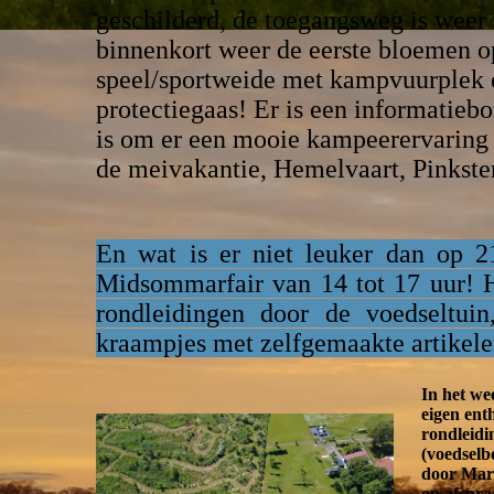
geschilderd, de toegangsweg is weer
binnenkort weer de eerste bloemen op,
speel/sportweide met kampvuurplek 
protectiegaas! Er is een informatieb
is om er een mooie kampeerervaring
de meivakantie, Hemelvaart, Pinkste
En wat is er niet leuker dan op 
Midsommarfair van 14 tot 17 uur! He
rondleidingen door de voedseltuin
kraampjes met zelfgemaakte artikele
In het we
eigen ent
rondleidi
(voedselb
door Mart
op afspra