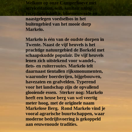
Welkom op onze Camperhoeve met
servicestation, wifi, sanitair units,
receptie/winkeltje, bloemenweide en
naastgelegen voedselbos in het
buitengebied van het mooie dorp
Markelo.
Markelo is één van de oudste dorpen in
Twente. Naast de vijf heuvels is het
prachtige natuurgebied de Borkeld met
schaapskudde populair. De vijf heuvels
lenen zich uitstekend voor wandel-,
fiets- en ruiterroutes. Markelo telt
daarnaast tientallen rijksmonumenten,
waaronder boerderijen, bijgebouwen,
havezaten en grafvelden. Typerend
voor het landschap zijn de opvallend
glooiende essen. Sterker nog: Markelo
heeft een heuse berg van wel veertig
meter hoog, met de originele naam
Markelose Berg. Rond Markelo vind je
vooral agrarische buurtschappen, waar
moderne bedrijfsvoering is gekoppeld
aan eeuwenoude tradities.