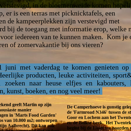
 verstevigd, in de bloemenweide komen hopeli
 er is een terras met picknicktafels, een
en de kampeerplekken zijn verstevigd met
ord bij de toegang met informatie erop, welke 
 voor iedereen van te kunnen maken.
Kom je 
ren of zomervakantie bij ons vieren?
21 juni met vaderdag te komen genieten op
erlijke producten, leuke activiteiten, sport&
, zoeken naar heuse elfjes en kabouters, 
n, kunst, boeken, en nog veel meer!
ekend geeft Martin op zijn
De Camperhoeve is gunstig gele
housiaste manier
de 'Farmroad N346' tussen de st
ngen in 'Marts Food Garden'
Goor en Lochem aan het Twent
os van 10.000 m2; ontworpen
en de Bolkse beek. Het Twente
ijn Aalbrecht). Dit kan ook
begint bij de IJssel ten noorden
ak (evt. aangevuld met andere