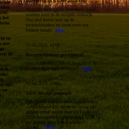
Boerderijs ijs is weer aanwezig!
atsen
elden
Heerlijke biologische Boerderijs-ijsjes
hede.
worden weer in de receptie verkocht.
k het
Dus plof lekker neer op de
nheim
picknickbanken en neem even een
n
lekkere break!
Meer
e
 In en
en met
13-05-2024, 10:08
gt
rtje de
Receptie/blokhut geschilderd!
Met vrolijk Siljan Blö en Norr Vit is de
blokhut klaar voor de zomer!
Meer
l in
euke,
en
02-04-2024, 23:01
ok zijn
waar
YES! We zijn geopend!
n
Een droom is uitgekomen.... onze eigen
camperhoeve! Dit vieren we graag met
al onze eerste gasten door tot 1 juli
2024 een aanbiedingsprijs van €12,50
per camper per nacht te rekenen!
Alleen...
Meer