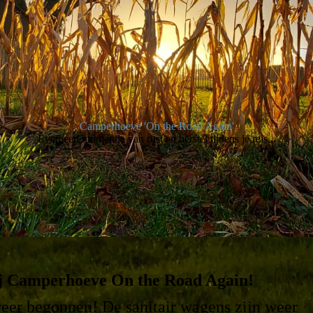
Camperhoeve 'On the Road Again'
Even een momentje van rust en herstel tijdens je reis.
..
j Camperhoeve On the Road Again!
weer begonnen! D
e sanitair wagens zijn weer