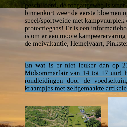
geschilderd, de toegangsweg is weer
binnenkort weer de eerste bloemen op,
speel/sportweide met kampvuurplek 
protectiegaas! Er is een informatieb
is om er een mooie kampeerervaring
de meivakantie, Hemelvaart, Pinkste
En wat is er niet leuker dan op 
Midsommarfair van 14 tot 17 uur! He
rondleidingen door de voedseltuin
kraampjes met zelfgemaakte artikele