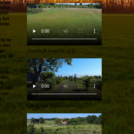
atsen
elden
hede.
k het
nheim
n
e
 In en
en met
Overzicht vanuit de lucht...
gt
rtje de
l in
euke,
en
ok zijn
waar
n
Entree naar camperhoeve...