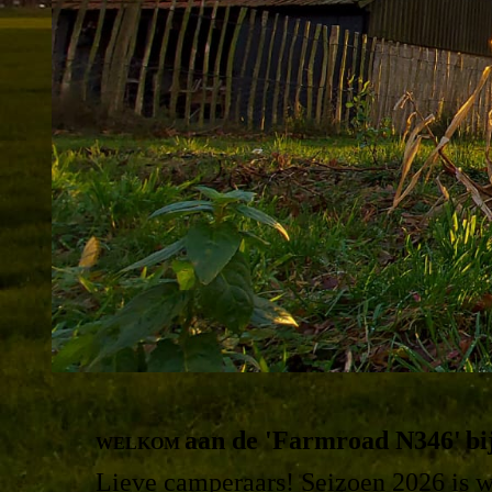
aan de 'Farmroad N346'
bi
WELKOM
Lieve camperaars! Seizoen 2026 is 