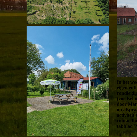
In het we
eigen ent
rondleidi
(voedselb
door Mart
op afspra
activiteit
contactfo
tabblad 