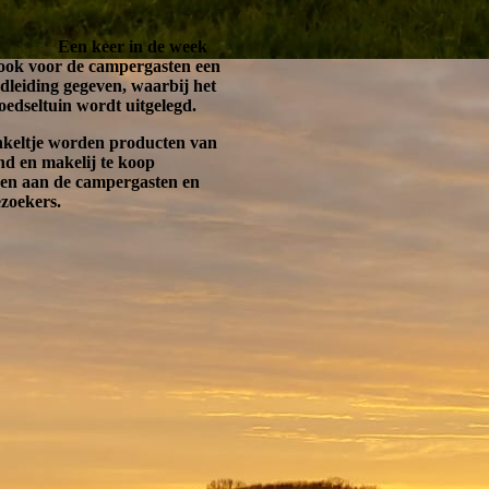
Een keer in de week
ook voor de campergasten een
ndleiding gegeven, waarbij het
oedseltuin wordt uitgelegd.
nkeltje worden producten van
nd en makelij te koop
en aan de campergasten en
ezoekers.