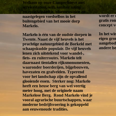
Welkom op onze Camperhoeve met
servicestation, wifi, sanitair units,
receptie/winkeltje, bloemenweide en
wordt er 
naastgelegen voedselbos in het
gratis ro
buitengebied van het mooie dorp
concept v
Markelo.
In het wi
Markelo is één van de oudste dorpen in
eigen gro
Twente. Naast de vijf heuvels is het
aangebod
prachtige natuurgebied de Borkeld met
andere b
schaapskudde populair. De vijf heuvels
lenen zich uitstekend voor wandel-,
fiets- en ruiterroutes. Markelo telt
daarnaast tientallen rijksmonumenten,
waaronder boerderijen, bijgebouwen,
havezaten en grafvelden. Typerend
voor het landschap zijn de opvallend
glooiende essen. Sterker nog: Markelo
heeft een heuse berg van wel veertig
meter hoog, met de originele naam
Markelose Berg. Rond Markelo vind je
vooral agrarische buurtschappen, waar
moderne bedrijfsvoering is gekoppeld
aan eeuwenoude tradities.