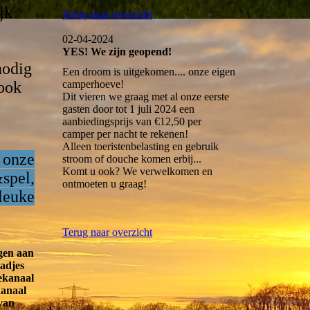
jk
Terug naar overzicht
02-04-2024
YES! We zijn geopend!
nodig
Een droom is uitgekomen.... onze eigen
ook
camperhoeve!
Dit vieren we graag met al onze eerste
gasten door tot 1 juli 2024 een
aanbiedingsprijs van €12,50 per
camper per nacht te rekenen!
Alleen toeristenbelasting en gebruik
 onze
stroom of douche komen erbij...
Komt u ook? We verwelkomen en
spel,
ontmoeten u graag!
leuke
Terug naar overzicht
gen aan
adjes
ekanaal
kanaal
 van