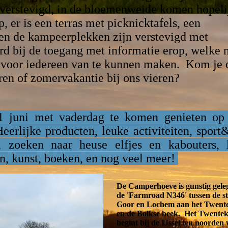
 verstevigd, in de bloemenweide komen hopeli
 er is een terras met picknicktafels, een
en de kampeerplekken zijn verstevigd met
ord bij de toegang met informatie erop, welke 
 voor iedereen van te kunnen maken.
Kom je 
ren of zomervakantie bij ons vieren?
21 juni met vaderdag te komen genieten op
erlijke producten, leuke activiteiten, sport&
, zoeken naar heuse elfjes en kabouters, 
n, kunst, boeken, en nog veel meer!
De Camperhoeve is gunstig gele
de 'Farmroad N346' tussen de st
Goor en Lochem aan het Twent
en de Bolkse beek. Het Twente
begint bij de IJssel ten noorden