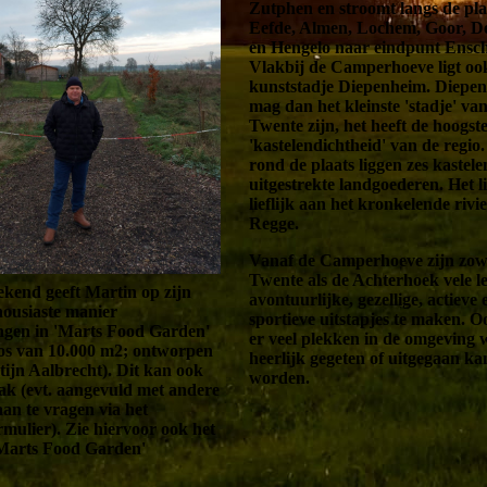
Zutphen en stroomt langs de pla
Eefde, Almen, Lochem, Goor, D
en Hengelo naar eindpunt Ensc
Vlakbij de Camperhoeve ligt oo
kunststadje Diepenheim. Diepe
mag dan het kleinste 'stadje' va
Twente zijn, het heeft de hoogst
'kastelendichtheid' van de regio.
rond de plaats liggen zes kastel
uitgestrekte landgoederen. Het li
lieflijk aan het kronkelende rivie
Regge.
Vanaf de Camperhoeve zijn zowe
Twente als de Achterhoek vele l
ekend geeft Martin op zijn
avontuurlijke, gezellige, actieve 
housiaste manier
sportieve uitstapjes te maken. O
ngen in 'Marts Food Garden'
er veel plekken in de omgeving 
os van 10.000 m2; ontworpen
heerlijk gegeten of uitgegaan ka
ijn Aalbrecht). Dit kan ook
worden.
ak (evt. aangevuld met andere
 aan te vragen via het
rmulier). Zie hiervoor ook het
'Marts Food Garden'