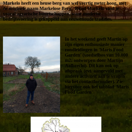
Markelo heeft een heuse berg van wel veertig meter hoog, met
de originele naam Markelose Berg. Rond Markelo vind je
vooral agrarische buurtschappen, waar moderne
bedrijfsvoering is gekoppeld aan eeuwenoude tradities.
In het weekend geeft Martin op
zijn eigen enthousiaste manier
rondleidingen in 'Marts Food
Garden' (voedselbos van 10.000
m2; ontworpen door Martijn
Aalbrecht). Dit kan ook op
afspraak (evt. aangevuld met
andere activiteit aan te vragen
via het contactformulier). Zie
hiervoor ook het tabblad 'Marts
Food Garden'