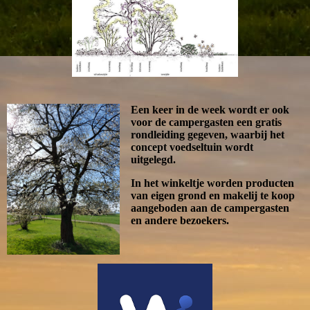
Een keer in de week wordt er ook
voor de campergasten een gratis
rondleiding gegeven, waarbij het
concept voedseltuin wordt
uitgelegd.
In het winkeltje worden producten
van eigen grond en makelij te koop
aangeboden aan de campergasten
en andere bezoekers.