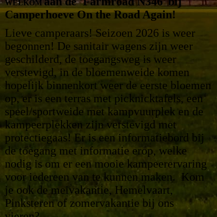
aan de 'Farmroad N346'
bij
WELKOM
Camperhoeve On the Road Again!
Lieve camperaars! Seizoen 2026 is weer
begonnen! D
e sanitair wagens zijn weer
geschilderd, de toegangsweg is weer
verstevigd, in de bloemenweide komen
hopelijk binnenkort weer de eerste bloemen
op, er is een terras met picknicktafels, een
speel/sportweide met kampvuurplek en de
kampeerplekken zijn verstevigd met
protectiegaas! Er is een informatiebord bij
de toegang met informatie erop, welke
nodig is om er een mooie kampeerervaring
voor iedereen van te kunnen maken.
Kom
je ook de meivakantie, Hemelvaart,
Pinksteren of zomervakantie bij ons
vieren?