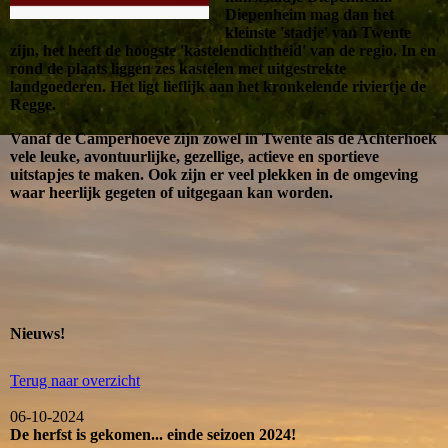
Diepenheim mag dan het
kleinste 'stadje' van Twente
zijn, het heeft de hoogste 'kastelendichtheid' van de regio. In en
rond de plaats liggen zes kastelen met uitgestrekte
landgoederen. Het ligt lieflijk aan het kronkelende riviertje de
Regge.
Vanaf de Camperhoeve zijn zowel in Twente als de Achterhoek
vele leuke, avontuurlijke, gezellige, actieve en sportieve
uitstapjes te maken. Ook zijn er veel plekken in de omgeving
waar heerlijk gegeten of uitgegaan kan worden.
Nieuws!
Terug naar overzicht
06-10-2024
De herfst is gekomen... einde seizoen 2024!