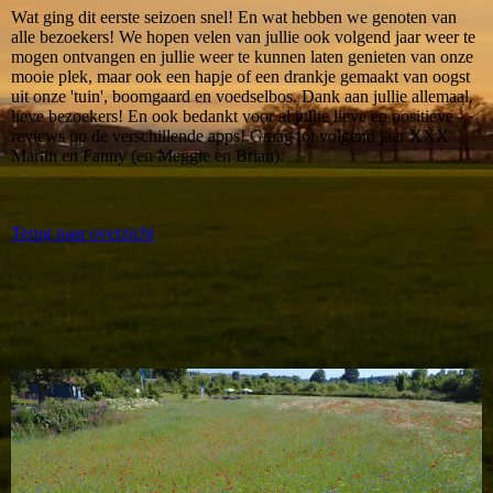
Wat ging dit eerste seizoen snel! En wat hebben we genoten van
alle bezoekers! We hopen velen van jullie ook volgend jaar weer te
mogen ontvangen en jullie weer te kunnen laten genieten van onze
mooie plek, maar ook een hapje of een drankje gemaakt van oogst
uit onze 'tuin', boomgaard en voedselbos. Dank aan jullie allemaal,
lieve bezoekers! En ook bedankt voor al jullie lieve en positieve
reviews op de verschillende apps! Graag tot volgend jaar XXX
Martin en Fanny (en Meggie en Brian).
Terug naar overzicht