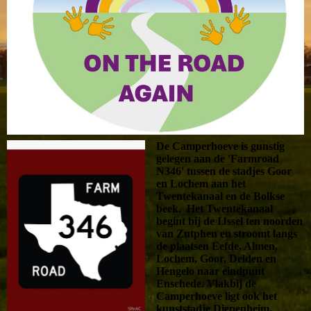
De Camperhoeve is gunstig
gelegen aan de 'Farmroad
N346' tussen de stadjes Goor
en Lochem aan het
Twentekanaal en de Bolkse
beek. Het Twentekanaal
begint bij de IJssel ten noorden
van Zutphen en stroomt langs
de plaatsen Eefde, Almen,
Lochem, Goor, Delden en
Hengelo naar eindpunt
Enschede. Vlakbij de
Camperhoeve ligt ook het
kunststadje Diepenheim.