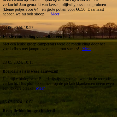
verkocht! Jam gemaakt van kersen, olijfwilgbessen en pruimen
(kleine potjes voor €4,- en grote potten voor €6,50. Daarnaast
hebben we nu ook siroop...
Meer
23-06-2024, 19:57
Eerste rondleiding voedselbos een feit!
Met een leuke groep camperaars werd de rondleiding door het
voedselbos met jamproeverij een groot succes!
Meer
23-05-2024, 10:11
Boerderijs ijs is weer aanwezig!
Heerlijke biologische Boerderijs-ijsjes worden weer in de receptie
verkocht. Dus plof lekker neer op de picknickbanken en neem even
een lekkere break!
Meer
13-05-2024, 10:08
Receptie/blokhut geschilderd!