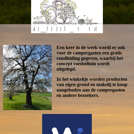
Een keer in de week wordt er ook
voor de campergasten een gratis
rondleiding gegeven, waarbij het
concept voedseltuin wordt
uitgelegd.
In het winkeltje worden producten
van eigen grond en makelij te koop
aangeboden aan de campergasten
en andere bezoekers.