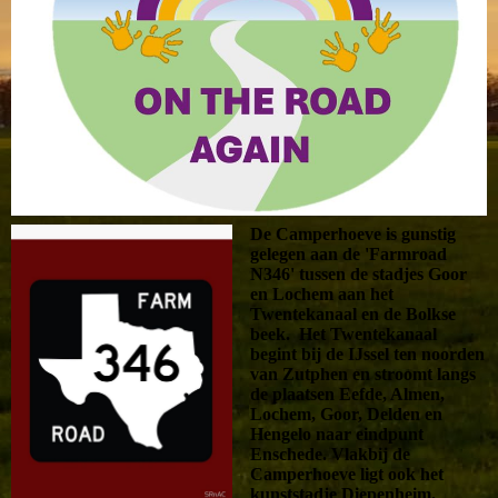
De Camperhoeve is gunstig
gelegen aan de 'Farmroad
N346' tussen de stadjes Goor
en Lochem aan het
Twentekanaal en de Bolkse
beek. Het Twentekanaal
begint bij de IJssel ten noorden
van Zutphen en stroomt langs
de plaatsen Eefde, Almen,
Lochem, Goor, Delden en
Hengelo naar eindpunt
Enschede. Vlakbij de
Camperhoeve ligt ook het
kunststadje Diepenheim.