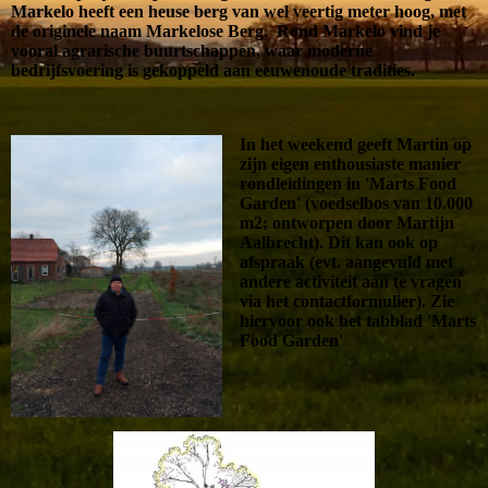
Markelo heeft een heuse berg van wel veertig meter hoog, met
de originele naam Markelose Berg. Rond Markelo vind je
vooral agrarische buurtschappen, waar moderne
bedrijfsvoering is gekoppeld aan eeuwenoude tradities.
In het weekend geeft Martin op
zijn eigen enthousiaste manier
rondleidingen in 'Marts Food
Garden' (voedselbos van 10.000
m2; ontworpen door Martijn
Aalbrecht). Dit kan ook op
afspraak (evt. aangevuld met
andere activiteit aan te vragen
via het contactformulier). Zie
hiervoor ook het tabblad 'Marts
Food Garden'