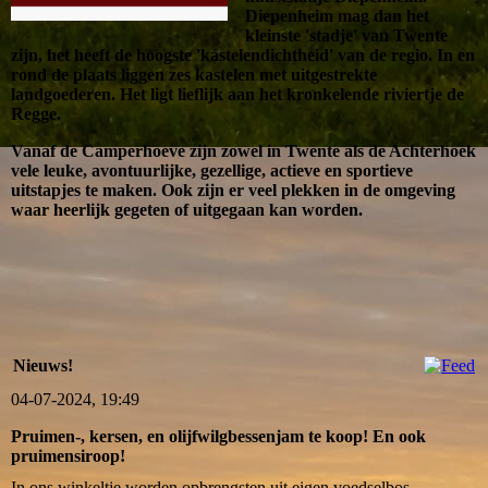
Diepenheim mag dan het
kleinste 'stadje' van Twente
zijn, het heeft de hoogste 'kastelendichtheid' van de regio. In en
rond de plaats liggen zes kastelen met uitgestrekte
landgoederen. Het ligt lieflijk aan het kronkelende riviertje de
Regge.
Vanaf de Camperhoeve zijn zowel in Twente als de Achterhoek
vele leuke, avontuurlijke, gezellige, actieve en sportieve
uitstapjes te maken. Ook zijn er veel plekken in de omgeving
waar heerlijk gegeten of uitgegaan kan worden.
Nieuws!
04-07-2024, 19:49
Pruimen-, kersen, en olijfwilgbessenjam te koop! En ook
pruimensiroop!
In ons winkeltje worden opbrengsten uit eigen voedselbos