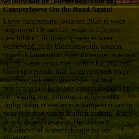
aan de 'Farmroad N346'
bij
WELKOM
Camperhoeve On the Road Again!
Lieve camperaars! Seizoen 2026 is weer
begonnen! D
e sanitair wagens zijn weer
geschilderd, de toegangsweg is weer
verstevigd, in de bloemenweide komen
hopelijk binnenkort weer de eerste bloemen
op, er is een terras met picknicktafels, een
speel/sportweide met kampvuurplek en de
kampeerplekken zijn verstevigd met
protectiegaas! Er is een informatiebord bij
de toegang met informatie erop, welke
nodig is om er een mooie kampeerervaring
voor iedereen van te kunnen maken.
Kom
je ook de meivakantie, Hemelvaart,
Pinksteren of zomervakantie bij ons
vieren?