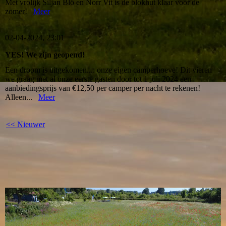
Met vrolijk Siljan Blö en Norr Vit is de blokhut klaar voor de
zomer!
Meer
02-04-2024, 23:01
YES! We zijn geopend!
Een droom is uitgekomen.... onze eigen camperhoeve! Dit vieren
we graag met al onze eerste gasten door tot 1 juli 2024 een
aanbiedingsprijs van €12,50 per camper per nacht te rekenen!
Alleen...
Meer
<< Nieuwer