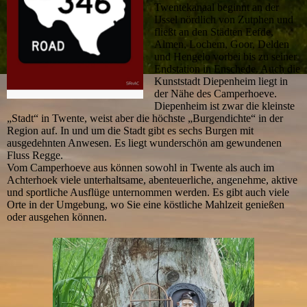
Twentekanaal beginnt an der
IJssel nördlich von Zutphen und
fließt an den Städten Eefde,
Almen, Lochem, Goor, Delden
und Hengelo vorbei bis zu seiner
Endstation in Enschede. Auch die
Kunststadt Diepenheim liegt in
der Nähe des Camperhoeve.
Diepenheim ist zwar die kleinste
„Stadt“ in Twente, weist aber die höchste „Burgendichte“ in der
Region auf. In und um die Stadt gibt es sechs Burgen mit
ausgedehnten Anwesen. Es liegt wunderschön am gewundenen
Fluss Regge.
Vom Camperhoeve aus können sowohl in Twente als auch im
Achterhoek viele unterhaltsame, abenteuerliche, angenehme, aktive
und sportliche Ausflüge unternommen werden. Es gibt auch viele
Orte in der Umgebung, wo Sie eine köstliche Mahlzeit genießen
oder ausgehen können.