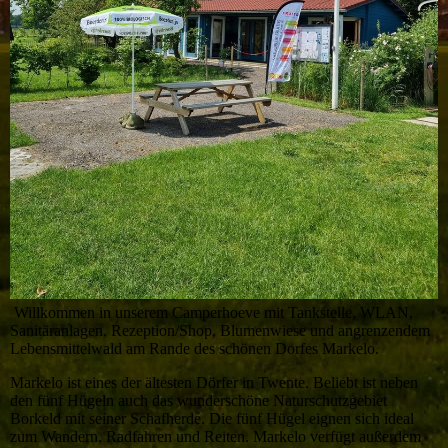
Willkommen in unserem Camperhoeve mit Tankstelle, WLAN,
Sanitäranlagen, Rezeption/Shop, Blumenwiese und angrenzendem
Lebensmittelwald am Rande des schönen Dorfes Markelo.
Markelo ist eines der ältesten Dörfer in Twente. Beliebt ist neben
den fünf Hügeln auch das wunderschöne Naturschutzgebiet
Borkeld mit seiner Schafherde. Die fünf Hügel eignen sich ideal
zum Wandern, Radfahren und Reiten. Markelo verfügt außerdem