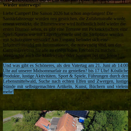
Wieder unterwegs!
Liebe Camper! Die Saison 2026 hat schon angefangen! Die
Sanitärfahrzeuge wurden neu gestrichen, die Zufahrtsstraße wurde
erneut verstärkt, die Blumenwiese wird hoffentlich bald wieder die
ersten Blumen sehen, es gibt eine Terrasse mit Picknicktischen, eine
Spiel-/Sportwiese mit Lagerfeuerstelle und die Stellplätze wurden
mit Schutzgitter verstärkt! Am Eingang befindet sich eine
Informationstafel mit Informationen, die notwendig sind, um das
Campingerlebnis für alle zu einem tollen Erlebnis zu machen.
Werden Sie auch die Maifeiertage oder Sommer bei uns feiern?
Und was gibt es Schöneres, als den Vatertag am 21. Juni ab 14:00
Uhr auf unserer Midsommarfair zu genießen? bis 17 Uhr! Köstliche
Produkte, lustige Aktivitäten, Sport & Spiele, Führungen durch den
Lebensmittelwald, Suche nach echten Elfen und Zwergen, lustige
Stände mit selbstgemachten Artikeln, Kunst, Büchern und vielem
mehr!