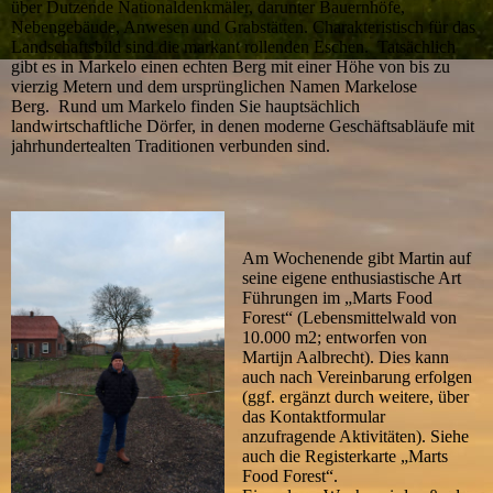
über Dutzende Nationaldenkmäler, darunter Bauernhöfe,
Nebengebäude, Anwesen und Grabstätten. Charakteristisch für das
Landschaftsbild sind die markant rollenden Eschen. Tatsächlich
gibt es in Markelo einen echten Berg mit einer Höhe von bis zu
vierzig Metern und dem ursprünglichen Namen Markelose
Berg. Rund um Markelo finden Sie hauptsächlich
landwirtschaftliche Dörfer, in denen moderne Geschäftsabläufe mit
jahrhundertealten Traditionen verbunden sind.
Am Wochenende gibt Martin auf
seine eigene enthusiastische Art
Führungen im „Marts Food
Forest“ (Lebensmittelwald von
10.000 m2; entworfen von
Martijn Aalbrecht). Dies kann
auch nach Vereinbarung erfolgen
(ggf. ergänzt durch weitere, über
das Kontaktformular
anzufragende Aktivitäten). Siehe
auch die Registerkarte „Marts
Food Forest“.