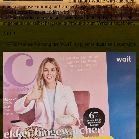
Einmal pro Woche wird außerdem
eine kostenlose Führung für Camper-Gäste angeboten, bei der das
Food-Forest-Konzept erklärt wird.
Im Shop werden den Camper-Gästen und anderen Besuchern selbst
angebaute und selbst hergestellte Produkte zum Verkauf angeboten.
NEU!!
kostenlose Nutzung der WAIT-App, einer digitalen Lesemappe