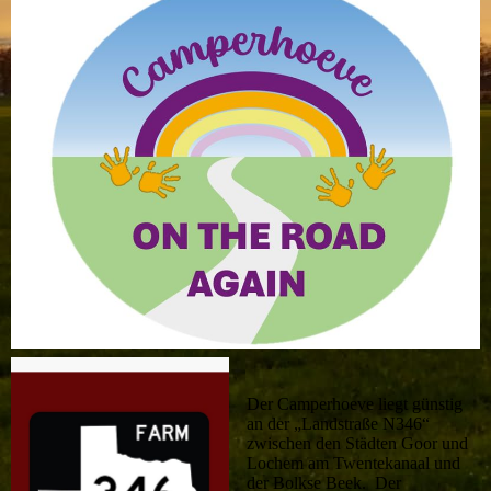
Der Camperhoeve liegt günstig
an der „Landstraße N346“
zwischen den Städten Goor und
Lochem am Twentekanaal und
der Bolkse Beek. Der