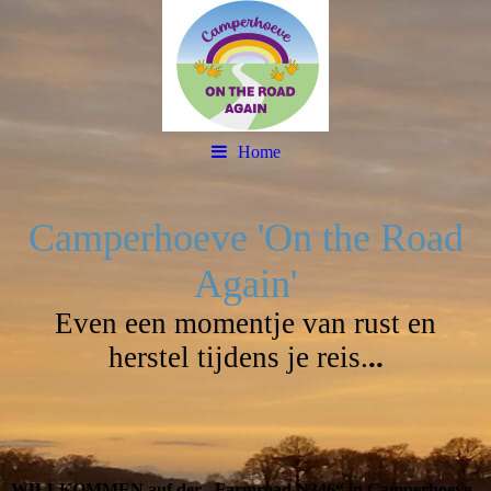
Home
Camperhoeve 'On the Road
Again'
Even een momentje van rust en
herstel tijdens je reis.
..
WILLKOMMEN auf der „Farmroad N346“ in Camperhoeve