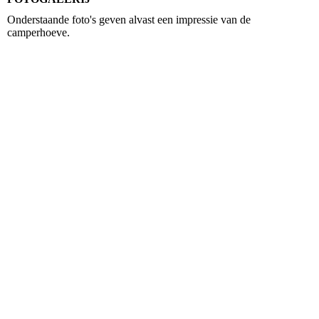
Onderstaande foto's geven alvast een impressie van de
camperhoeve.
receptie blokhut
picknickbank
freewifi
bloesem met wagen
camping vanaf grond
WhatsApp Image 2024-12-29 at 23.19.19 (6)
huis in de zon vanaf weggetje
zonsondergang 2
zonsondergang