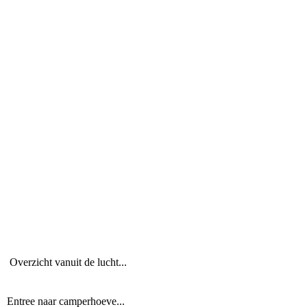
IMG-20250529-WA0000
DJI_0259cijfers
IMG-20251211-WA0006
20251218_083120
20251218_083104
DJI_0250
Overzicht vanuit de lucht...
Entree naar camperhoeve...