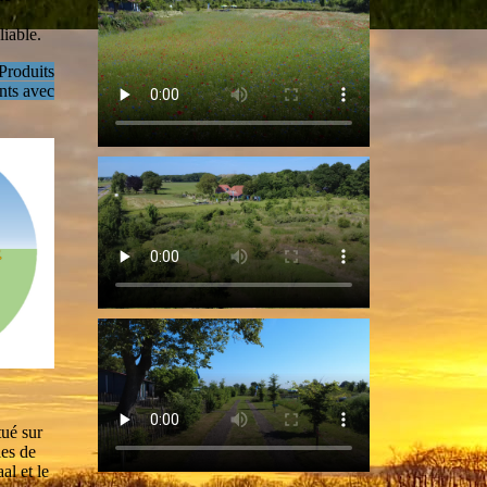
liable.
Produits
ants avec
ué sur
les de
l et le