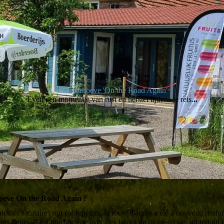
Camperhoeve 'On the Road Again'
Even een momentje van rust en herstel tijdens je reis.
..
ve On the Road Again !
es sanitaires ont été repeints, la route d'accès a été à nouveau renfor
res fleurs, il y a une terrasse avec des tables de pique-nique, un terrain 