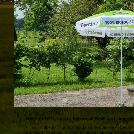
BIENVENUE sur la « Farmroad N346 » à Camperhoe
Chers campeurs ! La saison 2026 a recommencé! Les véhicul
pré fleuri, espérons-le, verra bientôt à nouveau ses premiè