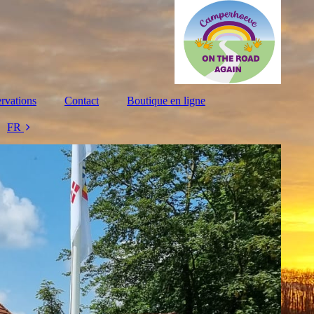
rvations
Contact
Boutique en ligne
FR
NL
DE
EN