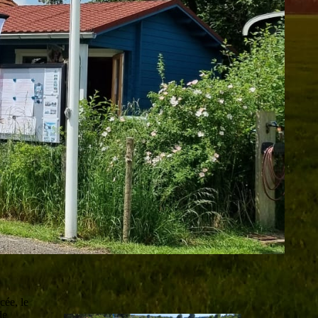
cée, le
de