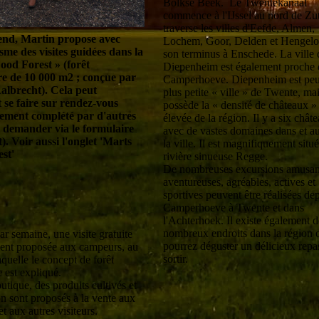
Bolkse Beek. Le Twentekanaal
commence à l'IJssel au nord de Zu
traverse les villes d'Eefde, Almen,
end, Martin propose avec
Lochem, Goor, Delden et Hengelo
sme des visites guidées dans la
son terminus à Enschede. La ville d
ood Forest » (forêt
Diepenheim est également proche
re de 10 000 m2 ; conçue par
Camperhoeve. Diepenheim est peut
albrecht). Cela peut
plus petite « ville » de Twente, mai
 se faire sur rendez-vous
possède la « densité de châteaux » 
lement complété par d'autres
élevée de la région. Il y a six chât
 à demander via le formulaire
avec de vastes domaines dans et a
). Voir aussi l'onglet 'Marts
la ville. Il est magnifiquement situé
st'
rivière sinueuse Regge.
De nombreuses excursions amusan
aventureuses, agréables, actives et
sportives peuvent être réalisées dep
Camperhoeve à Twente et dans
l'Achterhoek. Il existe également d
nombreux endroits dans la région 
ar semaine, une visite gratuite
pourrez déguster un délicieux repa
ment proposée aux campeurs, au
sortir.
aquelle le concept de forêt
e est expliqué.
utique, des produits cultivés et
on sont proposés à la vente aux
t aux autres visiteurs.