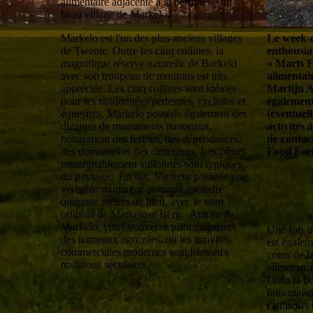
alimentaire adjacente à la périphérie du
beau village de Markelo.
Le week-
Markelo est l'un des plus anciens villages
enthousia
de Twente. Outre les cinq collines, la
« Marts F
magnifique réserve naturelle de Borkeld
alimentai
avec son troupeau de moutons est très
Martijn A
appréciée. Les cinq collines sont idéales
également
pour les randonnées pédestres, cyclistes et
(éventuel
équestres. Markelo possède également des
activités
dizaines de monuments nationaux,
de contact
notamment des fermes, des dépendances,
Food Fore
des domaines et des cimetières. Les frênes
remarquablement vallonnés sont typiques
du paysage. En fait, Markelo possède une
véritable montagne pouvant atteindre
quarante mètres de haut, avec le nom
original de Markelose Berg. Autour de
Markelo, vous trouverez principalement
Une fois p
des hameaux agricoles, où les activités
est égale
commerciales modernes sont liées aux
cours de l
traditions séculaires.
alimentair
Dans la bo
faits mais
campeurs e