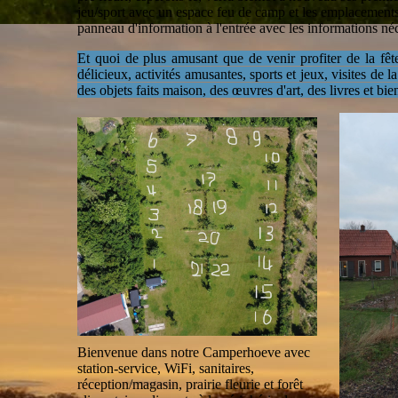
jeu/sport avec un espace feu de camp et les emplacements 
panneau d'information à l'entrée avec les informations n
Et quoi de plus amusant que de venir profiter de la fê
délicieux, activités amusantes, sports et jeux, visites de
des objets faits maison, des œuvres d'art, des livres et bie
Bienvenue dans notre Camperhoeve avec
station-service, WiFi, sanitaires,
réception/magasin, prairie fleurie et forêt