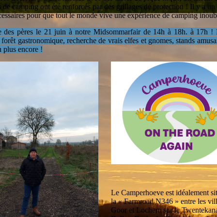
de camping ont été renforcés par des grillages de protection ! Il y a un
écessaires pour que tout le monde vive une expérience de camping inoub
te des pères le 21 juin à notre Midsommarfair de 14h à 18h. à 17h ! 
 la forêt gastronomique, recherche de vrais elfes et gnomes, stands amus
n plus encore !
Le Camperhoeve est idéalement sit
la « Farmroad N346 » entre les vil
Goor et Lochem sur le Twentekanaa