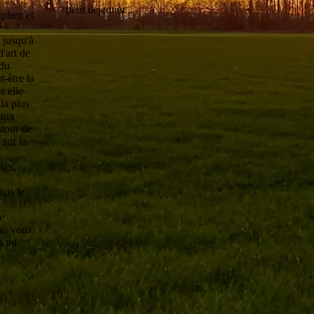
petit dejeuner...
tphen et
 jusqu'à
'art de
 du
-être la
s elle
la plus
eaux
utour de
 sur la
tes,
uis le
e
où vous
s ou