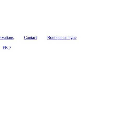
rvations
Contact
Boutique en ligne
FR
NL
DE
EN